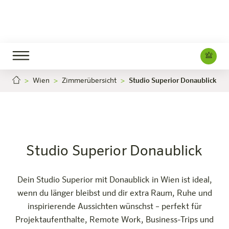
Wien
Zimmerübersicht
Studio Superior Donaublick
Studio Superior Donaublick
Stud
Jetzt buchen
Wien-Millennium Tower
Das Hotel
Zimmer & Angebote
Erleben
Infos
Studio Superior Donaublick
Dein Studio Superior mit Donaublick in Wien ist ideal,
wenn du länger bleibst und dir extra Raum, Ruhe und
inspirierende Aussichten wünschst – perfekt für
Projektaufenthalte, Remote Work, Business-Trips und