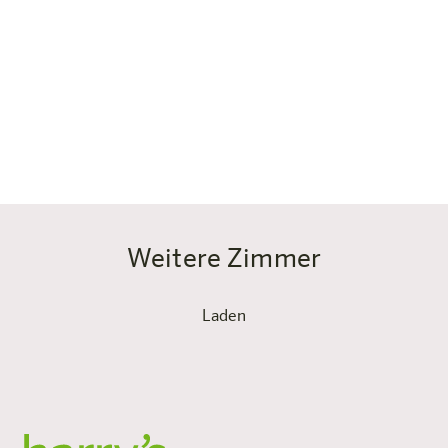
Warum Studio Superior statt Studio
Wenn du mehr Raum willst, Panorama & Privatsphäre
schätzt, richtig kochen möchtest und länger bleibst,
bietet dir das Studio Superior mit 32 m², großer Küche,
begehbarem Kleiderschrank, Donau-Blick und
Workspace ein Upgrade, das jede Nacht wert ist.
Weitere Zimmer
Laden