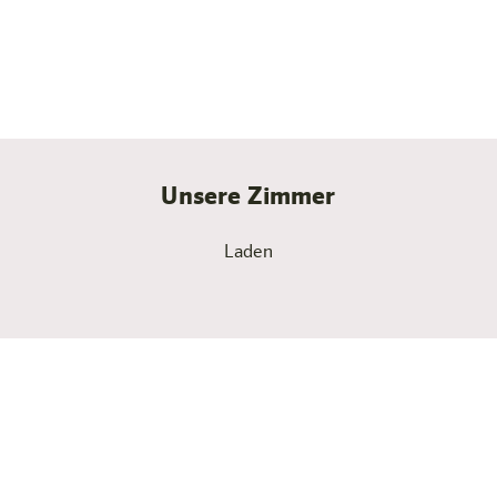
Studios in Wien schöne Parkettböden und eine
moderne Einrichtung, begehbare Kleiderschränke und
viele kleine Ideen, die das Leben erleichtern. Zum
Beispiel die perfekte Schallisolierung.
Unsere Zimmer
Laden