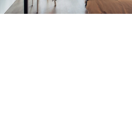
Hotelzimmer, Studio & Apartments in Wien
Unsere Zimmer
Komm mitten in der Millennium City zur Ruhe und
genieß von deinem Hotelzimmer in Wien aus den
idyllischen Blick auf die Donau. harry’s home heißt dich
in einer funktionalen und individuellen
Wohlfühlatmosphäre mit perfekter Großstadtlage
willkommen.
Für uns ist ein Hotelzimmer mehr als ein Ort zum
Übernachten. Deshalb haben unsere Apartments und