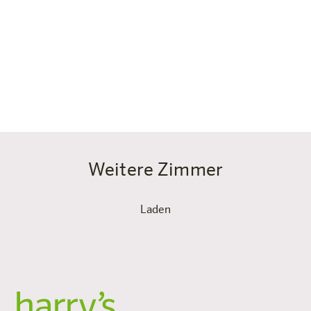
ausgestattete Kitchenette macht dich unabhängig.
Einkauf und Snacks holst du schnell in der Millennium
City direkt nebenan – Supermarkt, Drogerie, Take
away, alles da. Und wer’s frisch mag: Am Weg zur
Station Handelskai findest du einen Markt mit feinen
Zutaten.
Weitere Zimmer
Laden