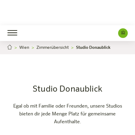
Wien
Zimmerübersicht
Studio Donaublick
Studio Donaublick
Jetzt buchen
Wien-Millennium Tower
Das Hotel
Zimmer & Angebote
Erleben
Infos
Studio Donaublick
Egal ob mit Familie oder Freunden, unsere Studios
bieten dir jede Menge Platz für gemeinsame
Aufenthalte.