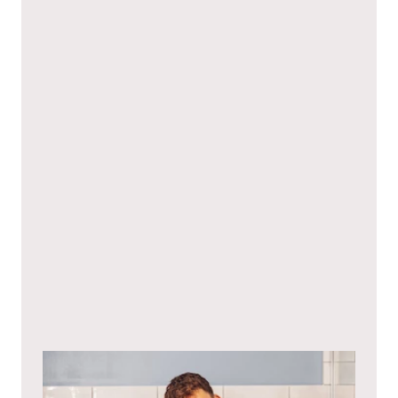
Niniejszym wyrażam zgodę na
politykę prywatności
.*