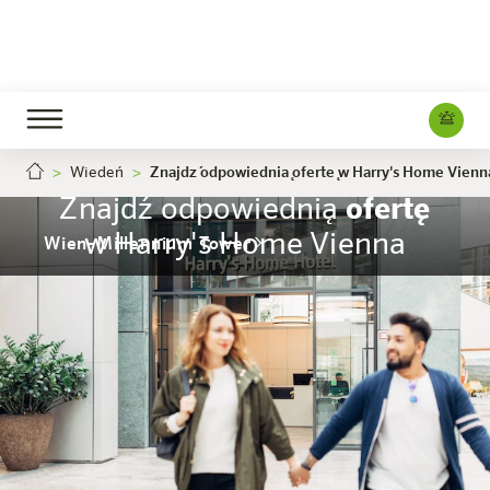
Wiedeń
Znajdź odpowiednią ofertę w Harry's Home Vienn
Znajdź odpowiednią
ofertę
w Harry's Home Vienna
Wien-Millennium Tower
Hotel
Pokoje i oferty
Doświadczenie
Info