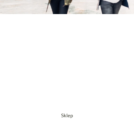
Nasze oferty
Nasza misja: Wycieczka do Wiednia powinna być
przystępna cenowo dla każdego – umożliwiamy to
dzięki naszym atrakcyjnym ofertom specjalnym!
Niezależnie od tego, czy wyjazd jest spontaniczny, czy
zaplanowany z dużym wyprzedzeniem, w harry’s home
Vienna Millennium Tower przez cały rok można znaleźć
świetne oferty i cieszyć się pobytem w stolicy bez
nadwyrężania budżetu.
Sklep