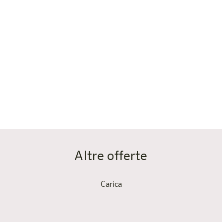
una doccia ad accesso facilitato e dei corrimano che ti
permetteranno di muoverti in modo sicuro e
indipendente. Tutto è stato progettato in modo che tu
possa godere della massima libertà senza dover
rinunciare al comfort.
Prenota ora
Altre offerte
Carica