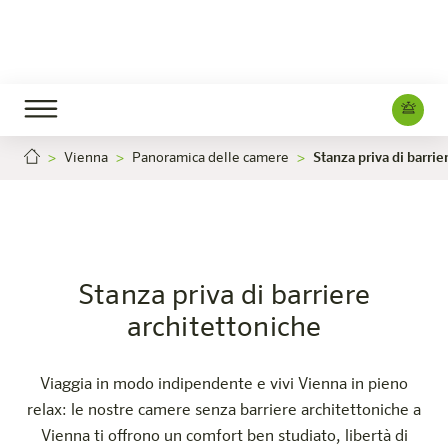
Vienna
Panoramica delle camere
Stanza priva di barrie
tanza priva di barriere architettoniche
Stanza priv
Carriera
Wien-Millennium Tower
L'hotel
Camere e offerte
Esperienza
Info
Stanza priva di barriere
architettoniche
Viaggia in modo indipendente e vivi Vienna in pieno
relax: le nostre camere senza barriere architettoniche a
Vienna ti offrono un comfort ben studiato, libertà di